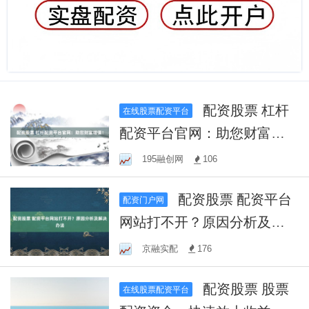
配资股票 杠杆
在线股票配资平台
配资平台官网：助您财富增
值！
195融创网
106
配资股票 配资平台
配资门户网
网站打不开？原因分析及解
决办法
京融实配
176
配资股票 股票
在线股票配资平台