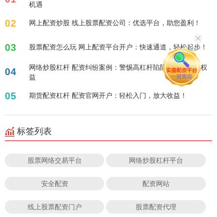
机遇
02
网上配资炒股 线上股票配资公司：优选平台，助您盈利！
03
股票配资怎么玩 网上配资平台开户：快速通道，轻松起步！
网络炒股杠杆 配资纠纷案例：警惕高杠杆陷阱，维护自身权
04
益
05
期货配资杠杆 配资官网开户：轻松入门，放大收益！
标签列表
股票网络交易平台
网络炒股杠杆平台
安全配资
配资网站
线上股票配资门户
股票配资代理