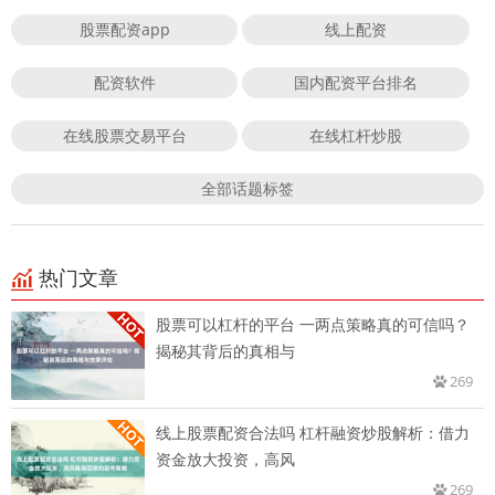
股票配资app
线上配资
配资软件
国内配资平台排名
在线股票交易平台
在线杠杆炒股
全部话题标签
热门文章
股票可以杠杆的平台 一两点策略真的可信吗？
揭秘其背后的真相与
269
线上股票配资合法吗 杠杆融资炒股解析：借力
资金放大投资，高风
269