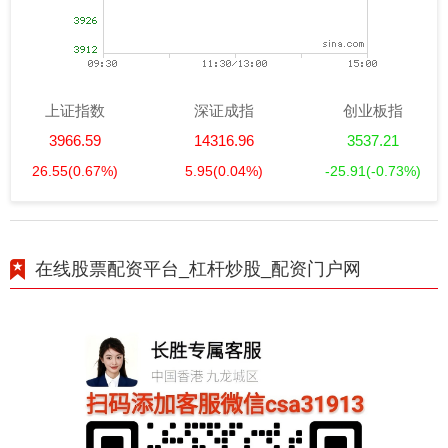
上证指数
深证成指
创业板指
3966.59
14316.96
3537.21
26.55
(0.67%)
5.95
(0.04%)
-25.91
(-0.73%)
在线股票配资平台_杠杆炒股_配资门户网