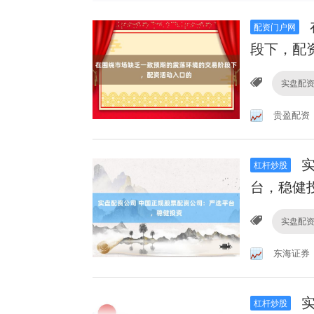
配资门户网
段下，配
实盘配
贵盈配资
实
杠杆炒股
台，稳健
实盘配
东海证券
实
杠杆炒股