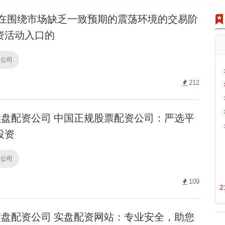
在围绕市场缺乏一致预期的震荡环境的交易阶
资活动入口的
资公司
212
盘配资公司 中国正规股票配资公司：严选平
投资
资公司
109
2
盘配资公司 实盘配资网站：专业安全，助您