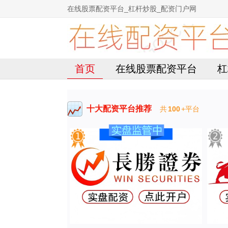
在线股票配资平台_杠杆炒股_配资门户网
首页
在线股票配资平台
杠
十大配资平台推荐
共
100
+平台