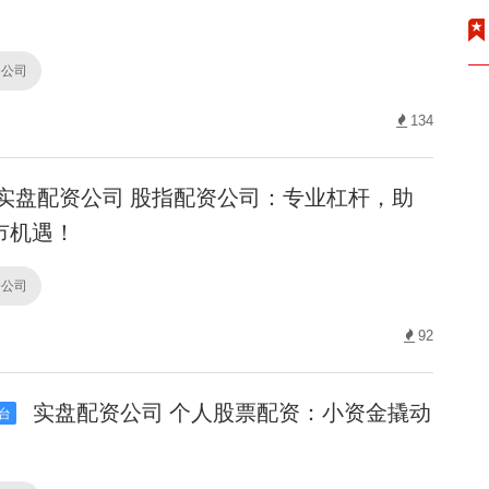
！
资公司
134
实盘配资公司 股指配资公司：专业杠杆，助
市机遇！
资公司
92
实盘配资公司 个人股票配资：小资金撬动
台