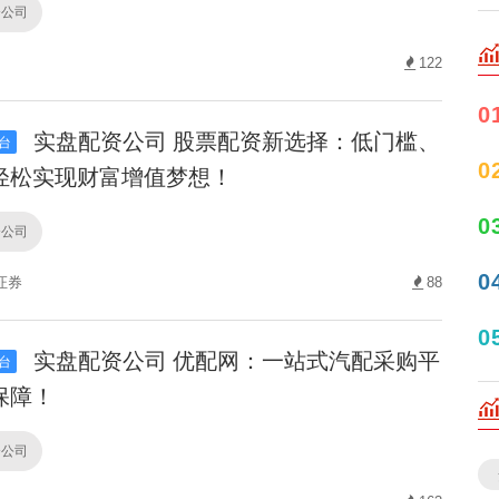
资公司
122
0
实盘配资公司 股票配资新选择：低门槛、
台
0
轻松实现财富增值梦想！
0
资公司
0
证券
88
0
实盘配资公司 优配网：一站式汽配采购平
台
保障！
资公司