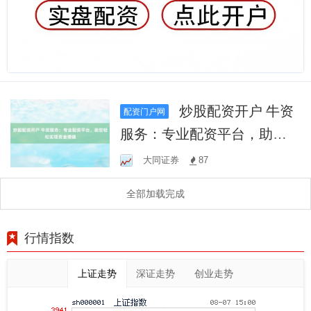
炒股配资开户 牛资
配资门户网
服务：专业配资平台，助您
轻松实现资金增值
大同证券
87
全部加载完成
行情指数
上证走势
深证走势
创业走势