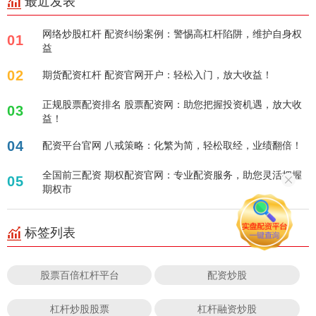
最近发表
网络炒股杠杆 配资纠纷案例：警惕高杠杆陷阱，维护自身权
01
益
02
期货配资杠杆 配资官网开户：轻松入门，放大收益！
正规股票配资排名 股票配资网：助您把握投资机遇，放大收
03
益！
04
配资平台官网 八戒策略：化繁为简，轻松取经，业绩翻倍！
全国前三配资 期权配资官网：专业配资服务，助您灵活把握
05
期权市
标签列表
股票百倍杠杆平台
配资炒股
杠杆炒股股票
杠杆融资炒股