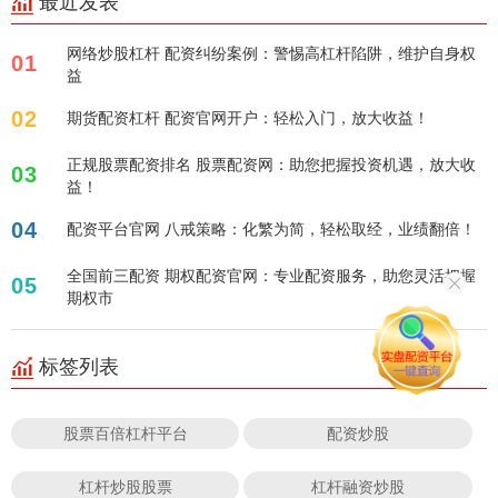
最近发表
网络炒股杠杆 配资纠纷案例：警惕高杠杆陷阱，维护自身权
01
益
02
期货配资杠杆 配资官网开户：轻松入门，放大收益！
正规股票配资排名 股票配资网：助您把握投资机遇，放大收
03
益！
04
配资平台官网 八戒策略：化繁为简，轻松取经，业绩翻倍！
全国前三配资 期权配资官网：专业配资服务，助您灵活把握
05
期权市
标签列表
股票百倍杠杆平台
配资炒股
杠杆炒股股票
杠杆融资炒股