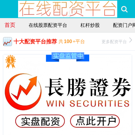
首页
在线股票配资平台
杠杆炒股
配资门户
十大配资平台推荐
更多配资平台
共
100
+平台