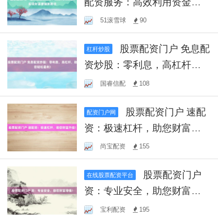
配资服务：高效利用资金，
实现财富增值新路径
51滚雪球
90
股票配资门户 免息配
杠杆炒股
资炒股：零利息，高杠杆，
助您轻松盈利！
国睿信配
108
股票配资门户 速配
配资门户网
资：极速杠杆，助您财富升
级！
尚宝配资
155
股票配资门户
在线股票配资平台
资：专业安全，助您财富增
值！
宝利配资
195