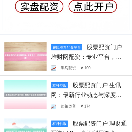
股票配资门户
在线股票配资平台
堆财网配资：专业平台，助
您财富增值！
黑马配资
100
股票配资门户 生讯
杠杆炒股
网：最新行业动态与深度分
析
迪莱奥普
174
股票配资门户 理财通
杠杆炒股