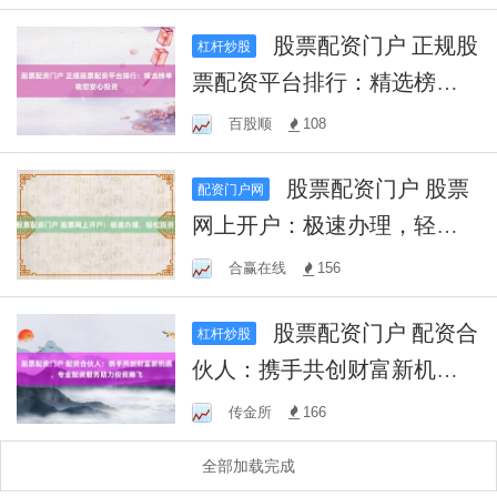
股票配资门户 正规股
杠杆炒股
票配资平台排行：精选榜单
助您安心投资
百股顺
108
股票配资门户 股票
配资门户网
网上开户：极速办理，轻松
投资！
合赢在线
156
股票配资门户 配资合
杠杆炒股
伙人：携手共创财富新机
遇，专业配资服务助力投资
传金所
166
腾飞
全部加载完成