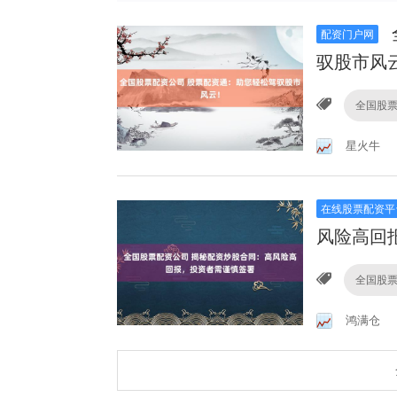
配资门户网
驭股市风
全国股
星火牛
在线股票配资平
风险高回
全国股
鸿满仓