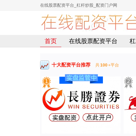
在线股票配资平台_杠杆炒股_配资门户网
首页
在线股票配资平台
杠
十大配资平台推荐
共
100
+平台