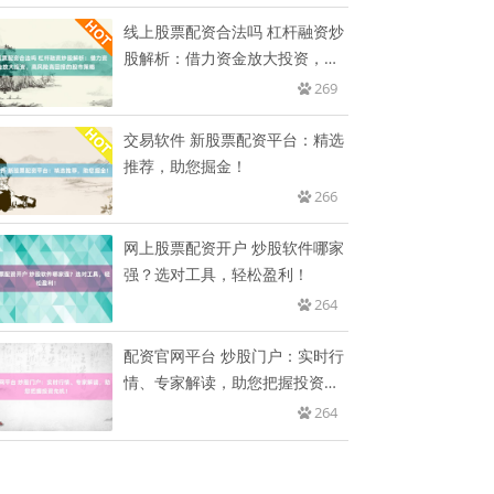
线上股票配资合法吗 杠杆融资炒
股解析：借力资金放大投资，高
风
269
交易软件 新股票配资平台：精选
推荐，助您掘金！
266
网上股票配资开户 炒股软件哪家
强？选对工具，轻松盈利！
264
配资官网平台 炒股门户：实时行
情、专家解读，助您把握投资先
机
264