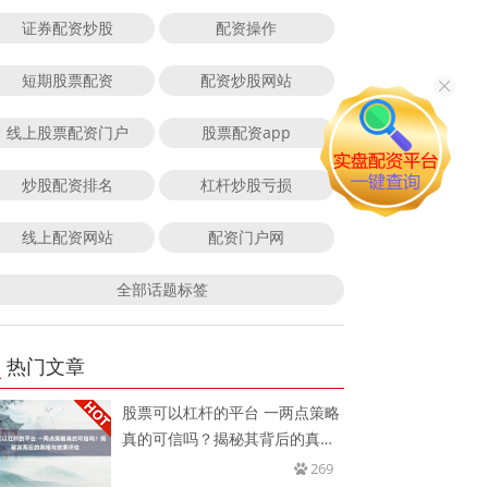
证券配资炒股
配资操作
短期股票配资
配资炒股网站
线上股票配资门户
股票配资app
炒股配资排名
杠杆炒股亏损
线上配资网站
配资门户网
全部话题标签
热门文章
股票可以杠杆的平台 一两点策略
真的可信吗？揭秘其背后的真相
与
269