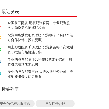
最近发表
全国前三配资 期权配资官网：专业配资服
1
务，助您灵活把握期权市
配资网络炒股配资 股票配资哪个平台好？选
2
对合作伙伴，投资更顺
网上炒股配资 广东股票配资新策略：高效融
3
资，把握市场机遇，实
专业的股票配资 TCL科技股票走势强劲，投
4
资者关注其未来发展
专业的股票配资平台 大连炒股配资公司：专
5
业配资服务，助力投资
标签列表
安全的杠杆炒股平台
股票杠杆炒股