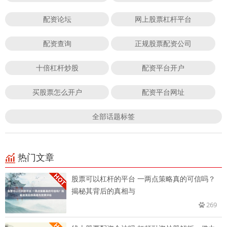
配资论坛
网上股票杠杆平台
配资查询
正规股票配资公司
十倍杠杆炒股
配资平台开户
买股票怎么开户
配资平台网址
全部话题标签
热门文章
股票可以杠杆的平台 一两点策略真的可信吗？
揭秘其背后的真相与
269