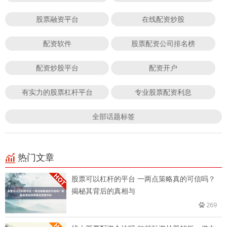
股票融资平台
在线配资炒股
配资软件
股票配资公司排名榜
配资炒股平台
配资开户
有实力的股票杠杆平台
专业股票配资利息
全部话题标签
热门文章
股票可以杠杆的平台 一两点策略真的可信吗？
揭秘其背后的真相与
269