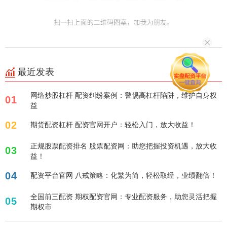
最近发表
网络炒股杠杆 配资纠纷案例：警惕高杠杆陷阱，维护自身权
01
益
02
期货配资杠杆 配资官网开户：轻松入门，放大收益！
正规股票配资排名 股票配资网：助您把握投资机遇，放大收
03
益！
04
配资平台官网 八戒策略：化繁为简，轻松取经，业绩翻倍！
全国前三配资 期权配资官网：专业配资服务，助您灵活把握
05
期权市