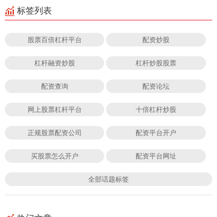
标签列表
股票百倍杠杆平台
配资炒股
杠杆融资炒股
杠杆炒股股票
配资查询
配资论坛
网上股票杠杆平台
十倍杠杆炒股
正规股票配资公司
配资平台开户
买股票怎么开户
配资平台网址
全部话题标签