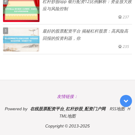
4
杠杆炒股app 银行配资12比例解析：资金放大效
应与风险控制
237
5
最好的股票配资平台 揭秘杠杆股票：高风险高
回报的投资利器，你
235
友情链接：
在线股票配资平台_杠杆炒股_配资门户网
RSS地图
H
Powered by
TML地图
Copyright
© 2013-2025