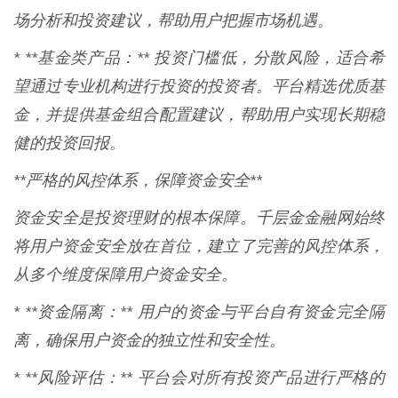
场分析和投资建议，帮助用户把握市场机遇。
* **基金类产品：** 投资门槛低，分散风险，适合希
望通过专业机构进行投资的投资者。平台精选优质基
金，并提供基金组合配置建议，帮助用户实现长期稳
健的投资回报。
**严格的风控体系，保障资金安全**
资金安全是投资理财的根本保障。千层金金融网始终
将用户资金安全放在首位，建立了完善的风控体系，
从多个维度保障用户资金安全。
* **资金隔离：** 用户的资金与平台自有资金完全隔
离，确保用户资金的独立性和安全性。
* **风险评估：** 平台会对所有投资产品进行严格的