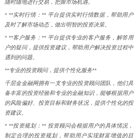
随时随地进行交易，把握市场机遇。
* **实时行情：** 平台提供实时行情数据，帮助用户
及时了解市场动态，做出明智的投资决策。
* **客户服务：** 平台提供专业的客户服务，解答用
户的疑问，提供投资建议，帮助用户解决投资过程中
遇到的问题。
**专业的投资顾问，提供个性化服务**
千层金金融网拥有一支专业的投资顾问团队，他们具
备丰富的投资经验和专业的金融知识，能够根据用户
的风险偏好、投资目标和财务状况，提供个性化的投
资建议。
* **投资规划：** 投资顾问会根据用户的具体情况，
制定合理的投资规划，帮助用户实现财富增值的目