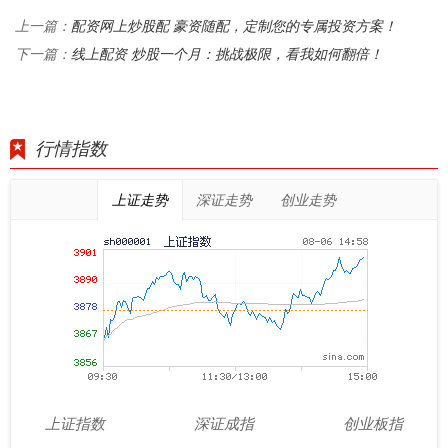
配资网上炒股配 豪资随配，定制您的专属投资方案！
上一篇：
线上配资 炒股一个月：挑战极限，看我如何翻倍！
下一篇：
行情指数
上证走势
深证走势
创业走势
上证指数
深证成指
创业板指