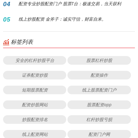
04
配资专业炒股配资门户 股票T台：极速交易，当天获利
05
线上炒股配资 金斧子：诚实守信，财富自来。
标签列表
安全的杠杆炒股平台
股票杠杆炒股
证券配资炒股
配资操作
短期股票配资
线上股票配资门户
配资炒股网站
股票配资app
炒股配资排名
杠杆炒股亏损
线上配资网站
配资门户网