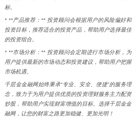
标。
* **产品推荐：** 投资顾问会根据用户的风险偏好和
投资目标，推荐适合的投资产品，帮助用户选择最佳
的投资组合。
* **市场分析：** 投资顾问会定期进行市场分析，为
用户提供最新的市场动态和投资建议，帮助用户把握
市场机遇。
千层金金融网始终秉承“专业、安全、便捷”的服务理
念，致力于为用户提供优质的投资理财服务主力配资
炒股，帮助用户实现财富增值的目标。选择千层金金
融网，让您的财富之路更加稳健、更加光明！