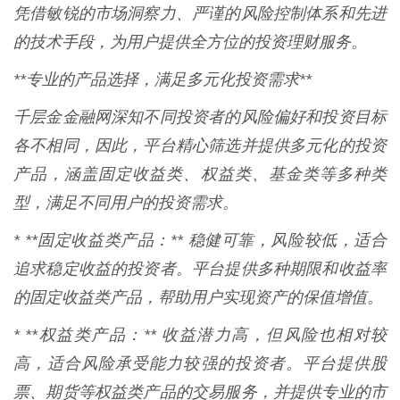
凭借敏锐的市场洞察力、严谨的风险控制体系和先进
的技术手段，为用户提供全方位的投资理财服务。
**专业的产品选择，满足多元化投资需求**
千层金金融网深知不同投资者的风险偏好和投资目标
各不相同，因此，平台精心筛选并提供多元化的投资
产品，涵盖固定收益类、权益类、基金类等多种类
型，满足不同用户的投资需求。
* **固定收益类产品：** 稳健可靠，风险较低，适合
追求稳定收益的投资者。平台提供多种期限和收益率
的固定收益类产品，帮助用户实现资产的保值增值。
* **权益类产品：** 收益潜力高，但风险也相对较
高，适合风险承受能力较强的投资者。平台提供股
票、期货等权益类产品的交易服务，并提供专业的市