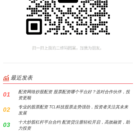
最近发表
配资网络炒股配资 股票配资哪个平台好？选对合作伙伴，投
01
资更顺
专业的股票配资 TCL科技股票走势强劲，投资者关注其未来
02
发展
十大炒股杠杆平台合约 配资贷注册轻松开启，高效融资，助
03
力投资