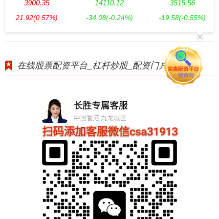
3900.35
14110.12
3515.56
21.92
(0.57%)
-34.08
(-0.24%)
-19.58
(-0.55%)
在线股票配资平台_杠杆炒股_配资门户网