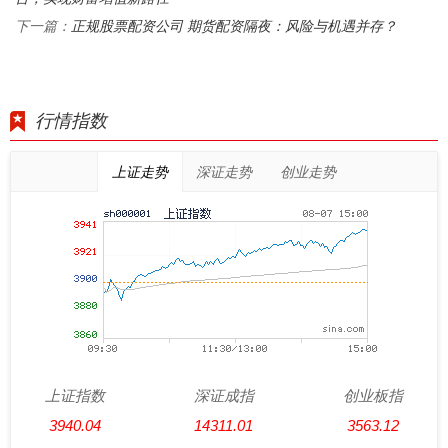
正规股票配资公司 期货配资隔夜：风险与机遇并存？
下一篇：
行情指数
上证走势
深证走势
创业走势
上证指数
深证成指
创业板指
3940.04
14311.01
3563.12