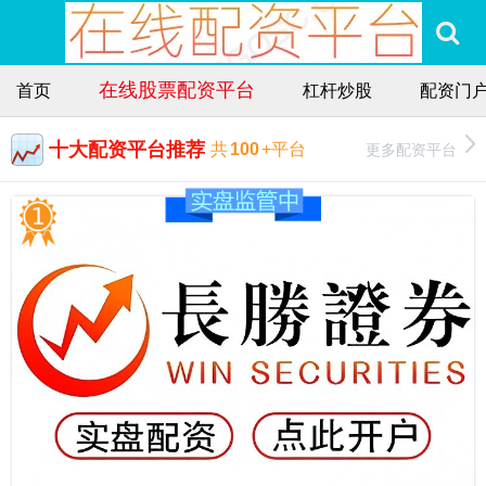
在线股票配资平台
首页
杠杆炒股
配资门
十大配资平台推荐
更多配资平台
共
100
+平台