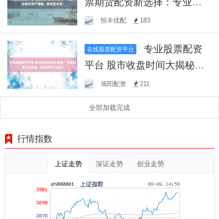
票期货配资新选择：专业平
台助您资产增值，投资更无
恒丰优配
183
忧！
专业股票配资
在线股票配资平台
平台 股市收盘时间大揭秘：
掌握股票几点收盘，投资更
旭阳配资
211
得心应手！
全部加载完成
行情指数
上证走势
深证走势
创业走势