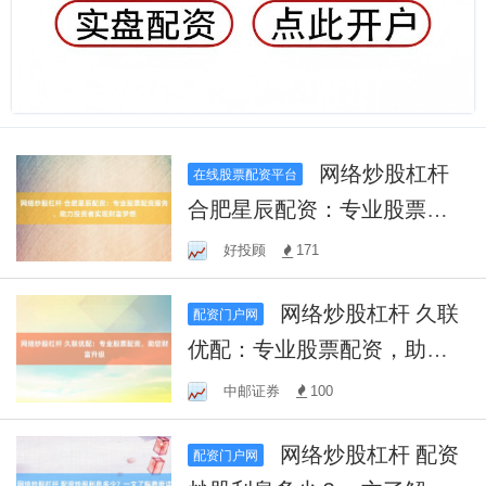
网络炒股杠杆
在线股票配资平台
合肥星辰配资：专业股票配
资服务，助力投资者实现财
好投顾
171
富梦想
网络炒股杠杆 久联
配资门户网
优配：专业股票配资，助您
财富升级
中邮证券
100
网络炒股杠杆 配资
配资门户网