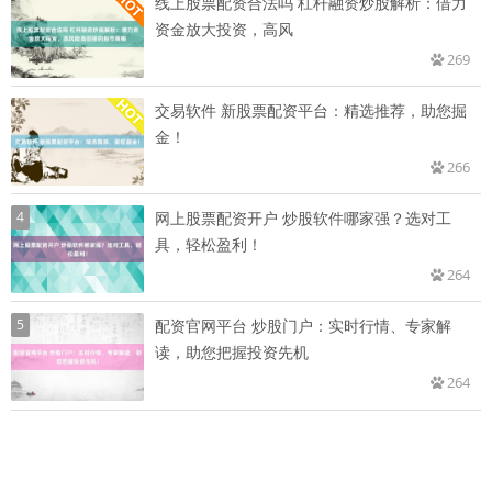
线上股票配资合法吗 杠杆融资炒股解析：借力
资金放大投资，高风
269
交易软件 新股票配资平台：精选推荐，助您掘
金！
266
4
网上股票配资开户 炒股软件哪家强？选对工
具，轻松盈利！
264
5
配资官网平台 炒股门户：实时行情、专家解
读，助您把握投资先机
264