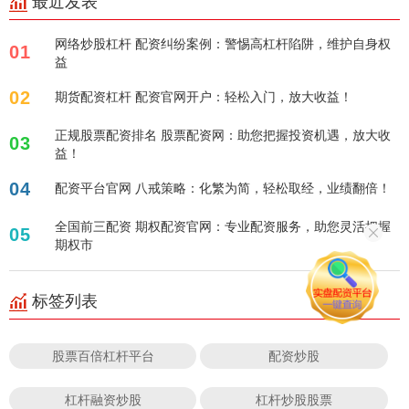
最近发表
网络炒股杠杆 配资纠纷案例：警惕高杠杆陷阱，维护自身权
01
益
02
期货配资杠杆 配资官网开户：轻松入门，放大收益！
正规股票配资排名 股票配资网：助您把握投资机遇，放大收
03
益！
04
配资平台官网 八戒策略：化繁为简，轻松取经，业绩翻倍！
全国前三配资 期权配资官网：专业配资服务，助您灵活把握
05
期权市
标签列表
股票百倍杠杆平台
配资炒股
杠杆融资炒股
杠杆炒股股票