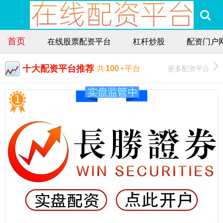
首页
在线股票配资平台
杠杆炒股
配资门户
十大配资平台推荐
更多配资平台
共
100
+平台