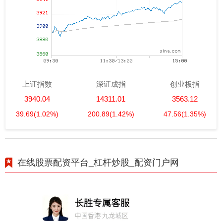
上证指数
深证成指
创业板指
3940.04
14311.01
3563.12
39.69
(1.02%)
200.89
(1.42%)
47.56
(1.35%)
在线股票配资平台_杠杆炒股_配资门户网