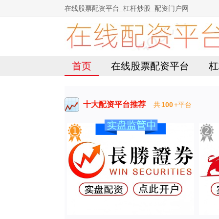
在线股票配资平台_杠杆炒股_配资门户网
首页
在线股票配资平台
杠
十大配资平台推荐
共
100
+平台