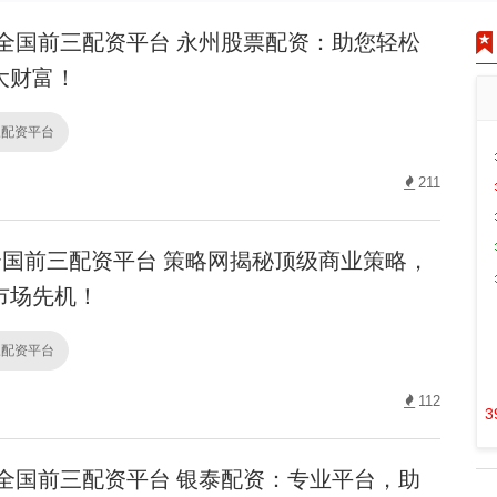
全国前三配资平台 永州股票配资：助您轻松
大财富！
三配资平台
211
国前三配资平台 策略网揭秘顶级商业策略，
市场先机！
三配资平台
112
3
全国前三配资平台 银泰配资：专业平台，助