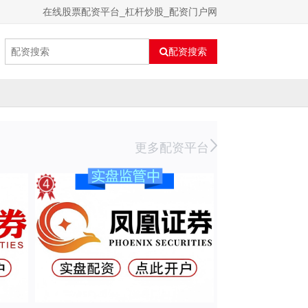
在线股票配资平台_杠杆炒股_配资门户网
配资搜索
更多配资平台