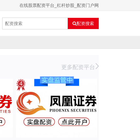
在线股票配资平台_杠杆炒股_配资门户网
配资搜索
更多配资平台