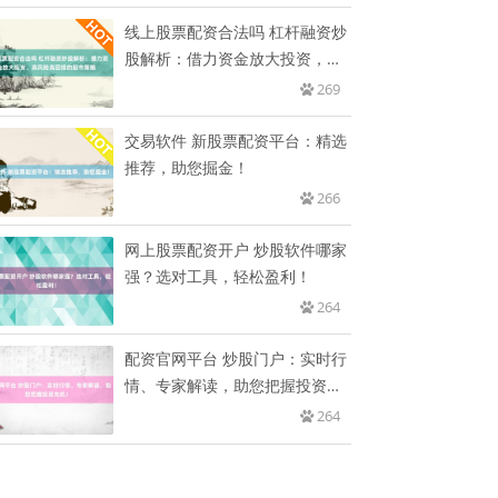
线上股票配资合法吗 杠杆融资炒
股解析：借力资金放大投资，高
风
269
交易软件 新股票配资平台：精选
推荐，助您掘金！
266
网上股票配资开户 炒股软件哪家
强？选对工具，轻松盈利！
264
配资官网平台 炒股门户：实时行
情、专家解读，助您把握投资先
机
264