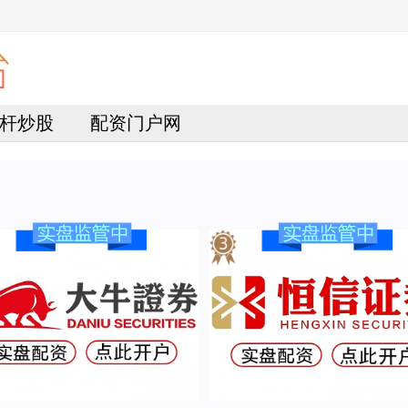
杆炒股
配资门户网