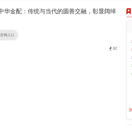
中华金配：传统与当代的圆善交融，彰显阔绰
配官网入口
92
3