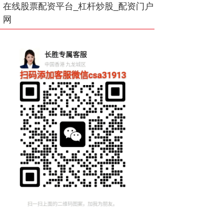
在线股票配资平台_杠杆炒股_配资门户
网