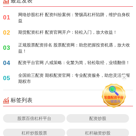
最近发表
网络炒股杠杆 配资纠纷案例：警惕高杠杆陷阱，维护自身权
01
益
02
期货配资杠杆 配资官网开户：轻松入门，放大收益！
正规股票配资排名 股票配资网：助您把握投资机遇，放大收
03
益！
04
配资平台官网 八戒策略：化繁为简，轻松取经，业绩翻倍！
全国前三配资 期权配资官网：专业配资服务，助您灵活把握
05
期权市
标签列表
股票百倍杠杆平台
配资炒股
杠杆炒股股票
杠杆融资炒股