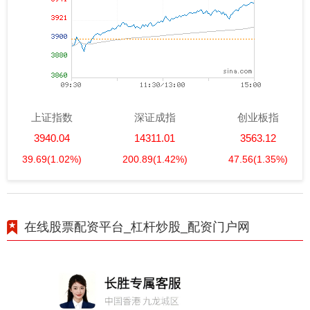
上证指数
深证成指
创业板指
3940.04
14311.01
3563.12
39.69
(1.02%)
200.89
(1.42%)
47.56
(1.35%)
在线股票配资平台_杠杆炒股_配资门户网