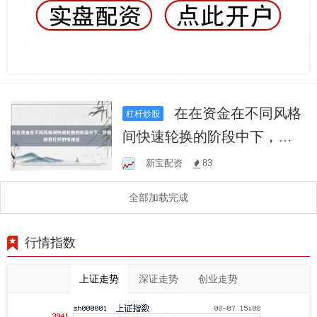
在在资金在不同风格
杠杆炒股
间快速轮换的阶段中下，炒
股融资杠杆的情绪波
新宝配资
83
全部加载完成
行情指数
上证走势
深证走势
创业走势