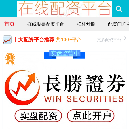
首页
在线股票配资平台
杠杆炒股
配资门户
十大配资平台推荐
更多配资平台
共
100
+平台