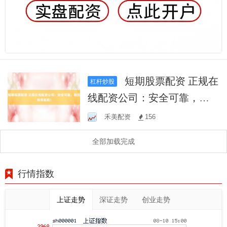
短期股票配资 正规在
杠杆炒股
线配资公司：安全可靠，助
您投资起航！
禾美配资
156
全部加载完成
行情指数
上证走势
深证走势
创业走势