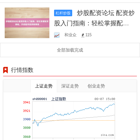
炒股配资论坛 配资炒
杠杆炒股
股入门指南：轻松掌握配资
基础，开启股市投资新篇章
和业众
115
全部加载完成
行情指数
上证走势
深证走势
创业走势