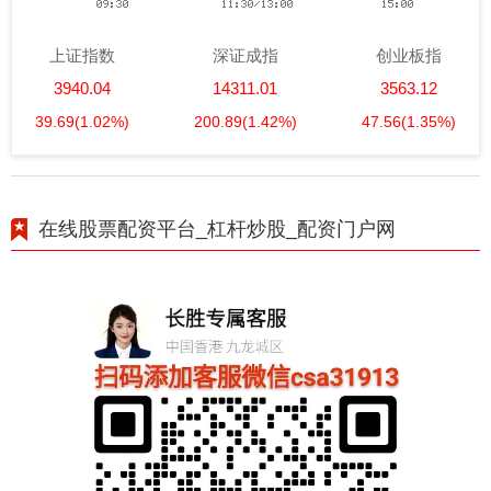
上证指数
深证成指
创业板指
3940.04
14311.01
3563.12
39.69
(1.02%)
200.89
(1.42%)
47.56
(1.35%)
在线股票配资平台_杠杆炒股_配资门户网