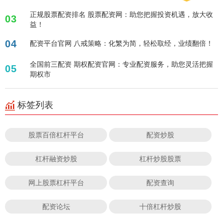
正规股票配资排名 股票配资网：助您把握投资机遇，放大收
03
益！
04
配资平台官网 八戒策略：化繁为简，轻松取经，业绩翻倍！
全国前三配资 期权配资官网：专业配资服务，助您灵活把握
05
期权市
标签列表
股票百倍杠杆平台
配资炒股
杠杆融资炒股
杠杆炒股股票
网上股票杠杆平台
配资查询
配资论坛
十倍杠杆炒股