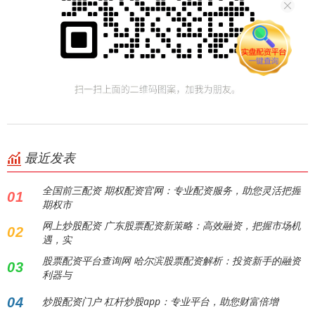
最近发表
全国前三配资 期权配资官网：专业配资服务，助您灵活把握
01
期权市
网上炒股配资 广东股票配资新策略：高效融资，把握市场机
02
遇，实
股票配资平台查询网 哈尔滨股票配资解析：投资新手的融资
03
利器与
04
炒股配资门户 杠杆炒股app：专业平台，助您财富倍增