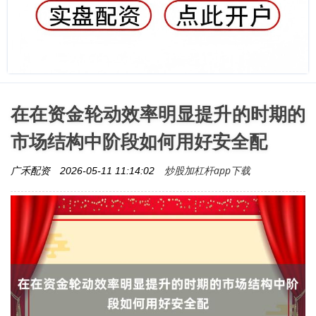
在在资金轮动效率明显提升的时期的
市场结构中阶段如何用好安全配
炒股加杠杆app下载
广禾配资
2026-05-11 11:14:02