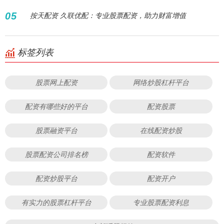
05
按天配资 久联优配：专业股票配资，助力财富增值
标签列表
股票网上配资
网络炒股杠杆平台
配资有哪些好的平台
配资股票
股票融资平台
在线配资炒股
股票配资公司排名榜
配资软件
配资炒股平台
配资开户
有实力的股票杠杆平台
专业股票配资利息