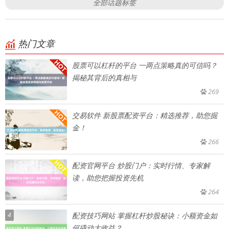
全部话题标签
热门文章
股票可以杠杆的平台 一两点策略真的可信吗？
揭秘其背后的真相与
269
交易软件 新股票配资平台：精选推荐，助您掘
金！
266
配资官网平台 炒股门户：实时行情、专家解
读，助您把握投资先机
264
4
配资技巧网站 掌握杠杆炒股秘诀：小额资金如
何撬动大收益？