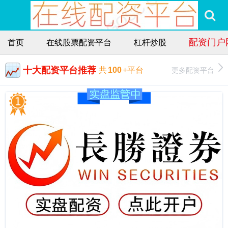
配资门户
首页
在线股票配资平台
杠杆炒股
十大配资平台推荐
更多配资平台
共
100
+平台