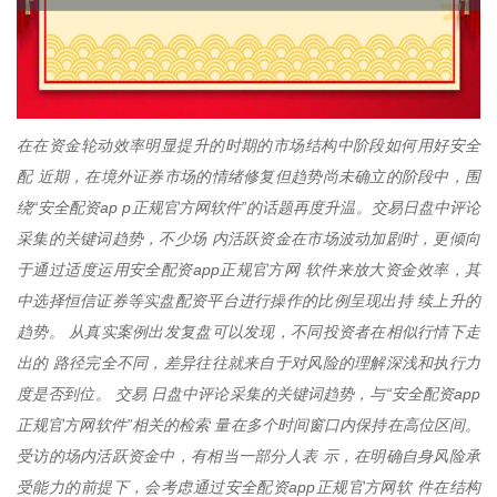
在在资金轮动效率明显提升的时期的市场结构中阶段如何用好安全
配 近期，在境外证券市场的情绪修复但趋势尚未确立的阶段中，围
绕“安全配资ap p正规官方网软件”的话题再度升温。交易日盘中评论
采集的关键词趋势，不少场 内活跃资金在市场波动加剧时，更倾向
于通过适度运用安全配资app正规官方网 软件来放大资金效率，其
中选择恒信证券等实盘配资平台进行操作的比例呈现出持 续上升的
趋势。 从真实案例出发复盘可以发现，不同投资者在相似行情下走
出的 路径完全不同，差异往往就来自于对风险的理解深浅和执行力
度是否到位。 交易 日盘中评论采集的关键词趋势，与“安全配资app
正规官方网软件”相关的检索 量在多个时间窗口内保持在高位区间。
受访的场内活跃资金中，有相当一部分人表 示，在明确自身风险承
受能力的前提下，会考虑通过安全配资app正规官方网软 件在结构