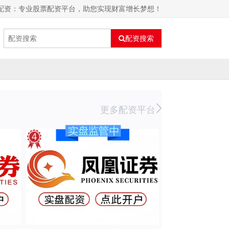
豆配资：专业股票配资平台，助您实现财富增长梦想！
配资搜索
更多配资平台