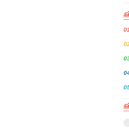
0
0
0
0
0