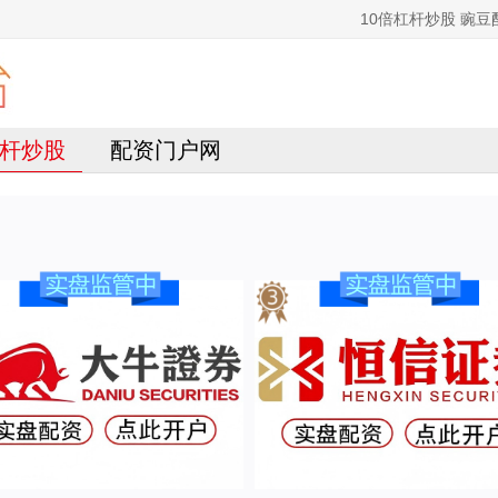
10倍杠杆炒股 豌
杆炒股
配资门户网