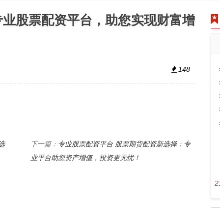
：专业股票配资平台，助您实现财富增
148
选
专业股票配资平台 股票期货配资新选择：专
下一篇：
业平台助您资产增值，投资更无忧！
2